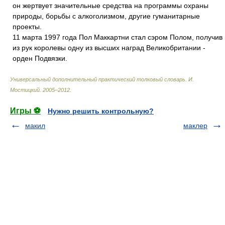
он жертвует значительные средства на программы охраны
природы, борьбы с алкоголизмом, другие гуманитарные
проекты.
11 марта 1997 года Пол Маккартни стал сэром Полом, получив
из рук королевы одну из высших наград Великобритании -
орден Подвязки.
Универсальный дополнительный практический толковый словарь
.
И.
Мостицкий
.
2005–2012
.
Игры ⚽
Нужно решить контрольную?
макил
маклер