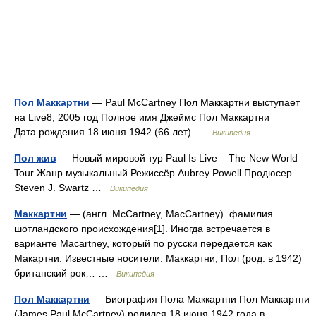
Пол Маккартни
— Paul McCartney Пол Маккартни выступает
на Live8, 2005 год Полное имя Джеймс Пол Маккартни
Дата рождения 18 июня 1942 (66 лет) …
Википедия
Пол жив
— Новый мировой тур Paul Is Live – The New World
Tour Жанр музыкальный Режиссёр Aubrey Powell Продюсер
Steven J. Swartz …
Википедия
Маккартни
— (англ. McCartney, MacCartney) фамилия
шотландского происхождения[1]. Иногда встречается в
варианте Macartney, который по русски передается как
Макартни. Известные носители: Маккартни, Пол (род. в 1942)
британский рок… …
Википедия
Пол Маккартни
— Биография Пола Маккартни Пол Маккартни
(James Paul McCartney) родился 18 июня 1942 года в