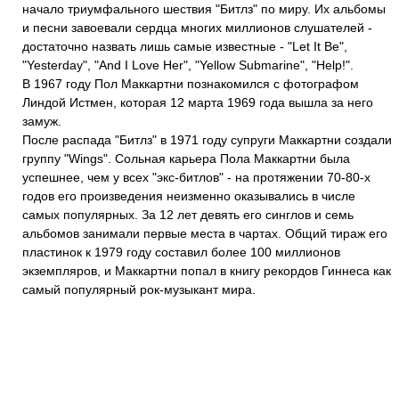
начало триумфального шествия "Битлз" по миру. Их альбомы
и песни завоевали сердца многих миллионов слушателей -
достаточно назвать лишь самые известные - "Let It Be",
"Yesterday", "And I Love Her", "Yellow Submarine", "Help!".
В 1967 году Пол Маккартни познакомился с фотографом
Линдой Истмен, которая 12 марта 1969 года вышла за него
замуж.
После распада "Битлз" в 1971 году супруги Маккартни создали
группу "Wings". Сольная карьера Пола Маккартни была
успешнее, чем у всех "экс-битлов" - на протяжении 70-80-х
годов его произведения неизменно оказывались в числе
самых популярных. За 12 лет девять его синглов и семь
альбомов занимали первые места в чартах. Общий тираж его
пластинок к 1979 году составил более 100 миллионов
экземпляров, и Маккартни попал в книгу рекордов Гиннеса как
самый популярный рок-музыкант мира.